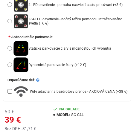
4-LED osvetlenie - pomáha nasvietiť cestu pri cúvaní
(+3 €)
IR 4-LED osvetlenie - nočný režim pomocou infračerveného
svetla
(+6 €)
Jednoduchšie parkovanie:
Statické parkovacie čiary s možnosťou ich vypnutia
Dynamické parkovacie čiary
(+12 €)
Odporúčame tiež:
WiFi adaptér na bezdrôtový prenos - AKCIOVÁ CENA
(+38 €)
NA SKLADE
50 €
MODEL:
SC-044
39 €
Bez DPH: 31,71 €