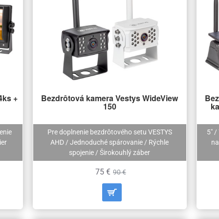
4ks +
Bezdrôtová kamera Vestys WideView
Bez
150
ka
enie
Pre doplnenie bezdrôtového setu VESTYS
5" /
ier
AHD / Jednoduché spárovanie / Rýchle
na
spojenie / Širokouhlý záber
75 €
90 €