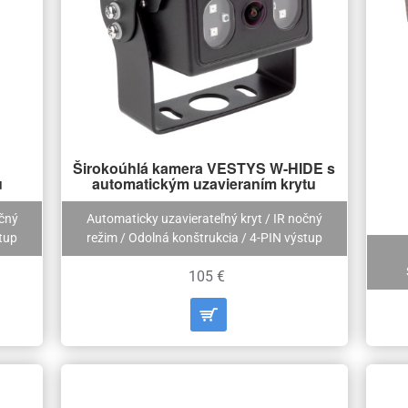
Širokoúhlá kamera VESTYS W-HIDE s
u
automatickým uzavieraním krytu
očný
Automaticky uzavierateľný kryt / IR nočný
tup
režim / Odolná konštrukcia / 4-PIN výstup
105 €