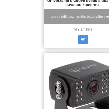
Univerzálne brzdové svetlo s du
cúvacou kamerou
pre vozidlá bez tretieho brzdového sve
149 €
189 €