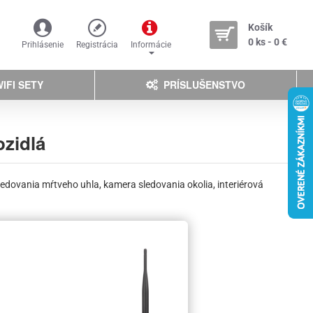
Košík
0 ks - 0 €
Prihlásenie
Registrácia
Informácie
IFI SETY
PRÍSLUŠENSTVO
ozidlá
ledovania mŕtveho uhla, kamera sledovania okolia, interiérová