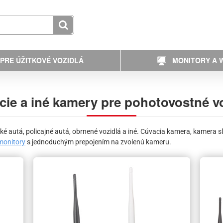
PRE ÚŽITKOVÉ VOZIDLÁ
MONITORY A W
ie a iné kamery pre pohotovostné v
é autá, policajné autá, obrnené vozidlá a iné. Cúvacia kamera, kamera s
monitory
s jednoduchým prepojením na zvolenú kameru.