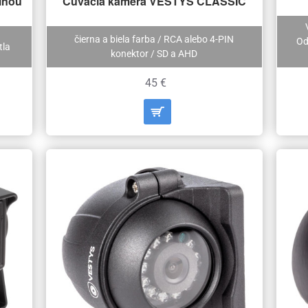
álnou
Cúvacia kamera VESTYS CLASSIC
čierna a biela farba / RCA alebo 4-PIN
Od
tla
konektor / SD a AHD
45 €