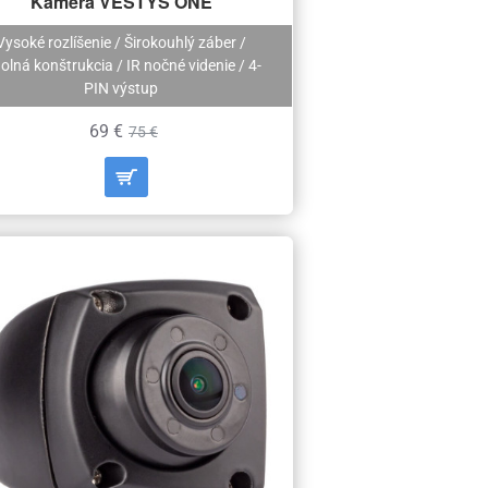
Kamera VESTYS ONE
Vysoké rozlíšenie / Širokouhlý záber /
olná konštrukcia / IR nočné videnie / 4-
PIN výstup
69 €
75 €