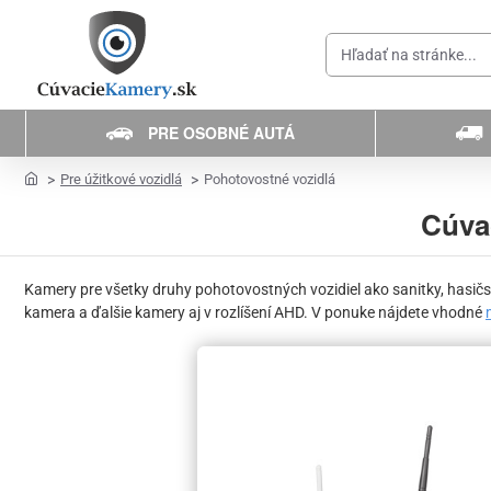
Hľadať
na
stránke...
PRE OSOBNÉ AUTÁ
home
Pre úžitkové vozidlá
Pohotovostné vozidlá
Cúvac
Kamery pre všetky druhy pohotovostných vozidiel ako sanitky, hasičsk
kamera a ďalšie kamery aj v rozlíšení AHD. V ponuke nájdete vhodné