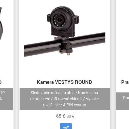
O
Kamera VESTYS ROUND
Pra
 IR
Sledovanie mŕtveho uhla / Konzola na
Pra
IN
okrúhlu tyč / IR nočné videnie / Vysoké
rozlíšenie / 4-PIN výstup
65 €
80 €