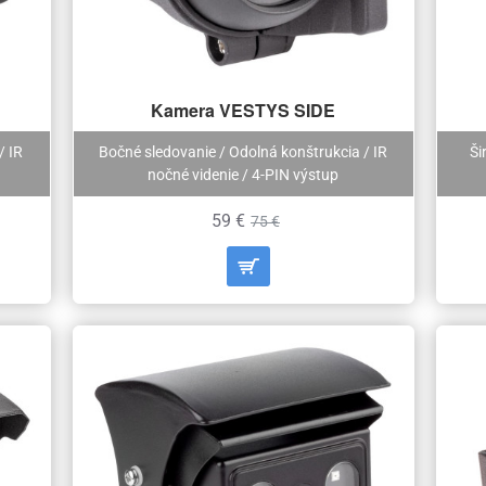
Kamera VESTYS SIDE
/ IR
Bočné sledovanie / Odolná konštrukcia / IR
Ši
nočné videnie / 4-PIN výstup
59 €
75 €