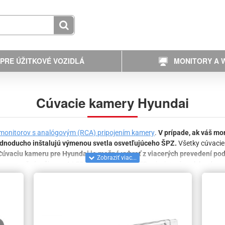
PRE ÚŽITKOVÉ VOZIDLÁ
MONITORY A W
Cúvacie kamery Hyundai
monitorov s analógovým (RCA) pripojením kamery
.
V prípade, ak váš mon
ednoducho inštalujú výmenou svetla osvetľujúceho ŠPZ.
Všetky cúvacie
Cúvaciu kameru pre Hyundai je možné vybrať z viacerých prevedení po
pr. nočný režim so 4-LED prisvetlením, IR-LED prisvietením, alebo dynam
rkovacie kamery
sedia na všetky druhy vozidiel.