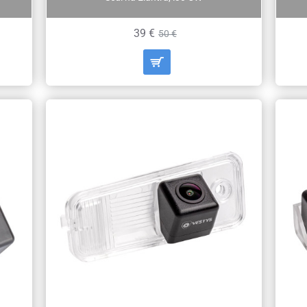
39 €
50 €