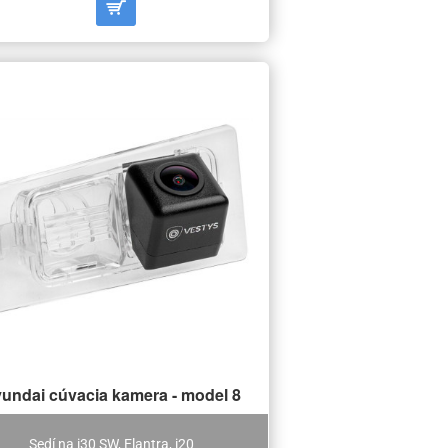
undai cúvacia kamera - model 8
Sedí na i30 SW, Elantra, i20