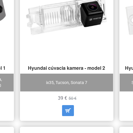
l 1
Hyundai cúvacia kamera - model 2
Hyu
a,
ix35, Tucson, Sonata 7
0
39 €
50 €