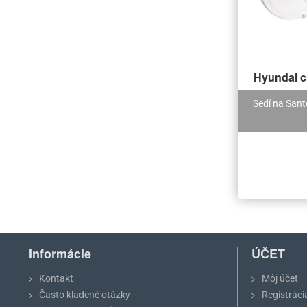
Hyundai c
Sedí na Sante
Informácie
ÚČET
Kontakt
Môj účet
Často kladené otázky
Registráci