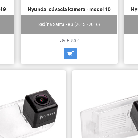
l 9
Hyundai cúvacia kamera - model 10
Hy
Sedí na Santa Fe 3 (2013 - 2016)
39 €
50 €