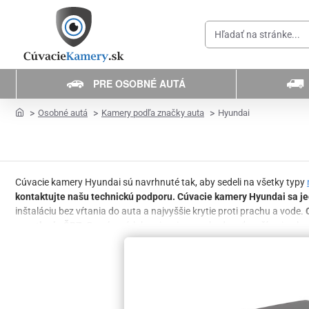
Hľadať
na
stránke...
PRE OSOBNÉ AUTÁ
home
Osobné autá
Kamery podľa značky auta
Hyundai
Cúvacie kamery Hyundai sú navrhnuté tak, aby sedeli na všetky typy
kontaktujte našu technickú podporu. Cúvacie kamery Hyundai sa j
inštaláciu bez vŕtania do auta a najvyššie krytie proti prachu a vode.
osvetlenie ŠPZ.
Do cúvacích kamier vieme zabudovať rozšírenia ako na
vozidla. Nenašli ste vhodnú kameru pre vaše vozidlo?
Univerzálne pa