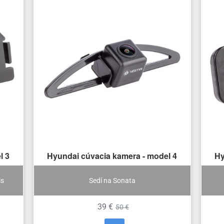
l 3
Hyundai cúvacia kamera - model 4
Hy
is
Sedí na Sonata
39 €
50 €