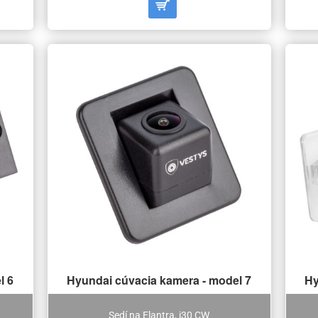
l 6
Hyundai cúvacia kamera - model 7
Hy
Sedí na Elantra, i30 CW