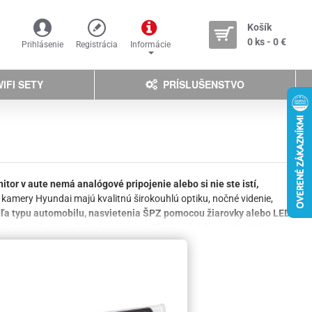
Košík
0 ks - 0 €
Prihlásenie
Registrácia
Informácie
IFI SETY
PRÍSLUŠENSTVO
itor v aute nemá analógové pripojenie alebo si nie ste istí,
 kamery Hyundai majú kvalitnú širokouhlú optiku, nočné videnie,
dľa typu automobilu, nasvietenia ŠPZ pomocou žiarovky alebo LED
ické parkovacie čiary, ktoré sa vytáčajú v závislosti od pohybu