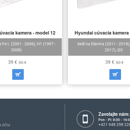
úvacia kamera - model 12
Hyundai cúvacia kamera 
 Fe I. (2001 - 2006), H1 (1997 -
Sedí na Elantra (2011 - 2018),
2008)
2017), i20
39 €
39 €
50 €
50 €
Zavolajte nám:
Pon - Pi: 8:00 - 16:
+421 948 298 22
a účtu