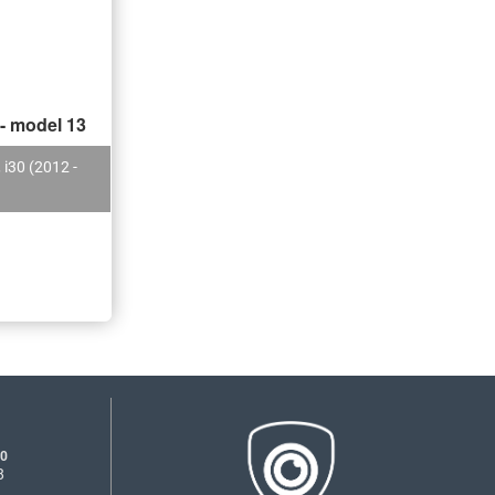
- model 13
 i30 (2012 -
00
8