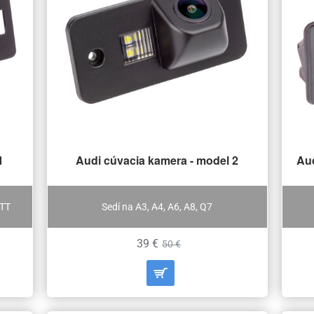
1
Audi cúvacia kamera - model 2
Aud
 TT
Sedí na A3, A4, A6, A8, Q7
39 €
50 €