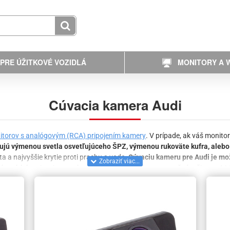
PRE ÚŽITKOVÉ VOZIDLÁ
MONITORY A W
Cúvacia kamera Audi
itorov s analógovým (RCA) pripojením kamery
. V prípade, ak váš monitor
ujú výmenou svetla osvetľujúceho ŠPZ, výmenou rukoväte kufra, alebo 
ta a najvyššie krytie proti prachu a vode.
Cúvaciu kameru pre Audi je mož
cúvacích kamier vieme zabudovať rozšírenia ako napr. nočný režim so 4-L
vhodnú kameru pre vaše vozidlo?
Univerzálne parkovacie kamery
sedia na v