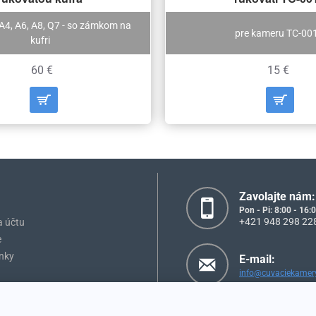
 A4, A6, A8, Q7 - so zámkom na
pre kameru TC-00
kufri
60 €
15 €
Zavolajte nám:
Pon - Pi: 8:00 - 16:
+421 948 298 22
a účtu
e
nky
E-mail:
info@cuvaciekamery