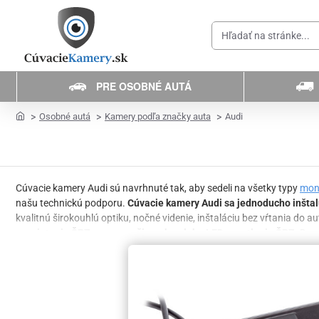
Hľadať
na
stránke...
PRE OSOBNÉ AUTÁ
home
Osobné autá
Kamery podľa značky auta
Audi
Cúvacie kamery Audi sú navrhnuté tak, aby sedeli na všetky typy
mon
našu technickú podporu.
Cúvacie kamery Audi sa jednoducho inštal
kvalitnú širokouhlú optiku, nočné videnie, inštaláciu bez vŕtania do au
nasvietenia ŠPZ pomocou žiarovky, alebo LED osvetlenia ŠPZ
. Do 
čiary, ktoré sa vytáčajú v závislosti od pohybu vozidla. Nenašli ste 