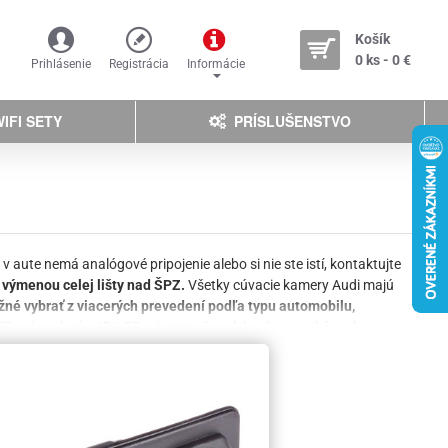
Košík
0 ks - 0 €
Prihlásenie
Registrácia
Informácie
IFI SETY
PRÍSLUŠENSTVO
 v aute nemá analógové pripojenie alebo si nie ste istí, kontaktujte
výmenou celej lišty nad ŠPZ.
Všetky cúvacie kamery Audi majú
né vybrať z viacerých prevedení podľa typu automobilu,
ED prisvetlením, IR-LED prisvietením, alebo dynamické parkovacie
šetky druhy áut.