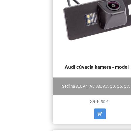
Audi cúvacia kamera - model 
Sedí na A3, A4, A5, A6, A7, Q3, Q5, Q7,
39 €
50 €