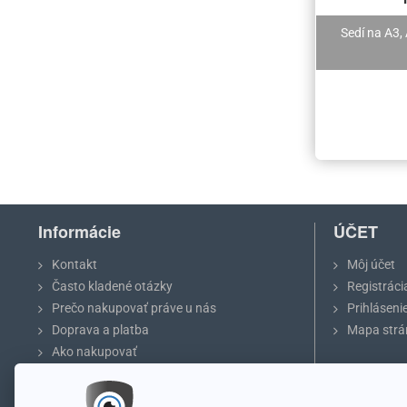
Sedí na A3,
Informácie
ÚČET
Kontakt
Môj účet
Často kladené otázky
Registráci
Prečo nakupovať práve u nás
Prihláseni
Doprava a platba
Mapa strá
Ako nakupovať
Obchodné podmienky
Ochrana osobných údajov