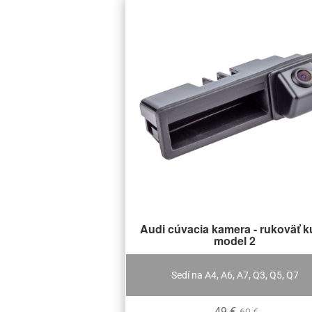
Audi cúvacia kamera - rukoväť k
model 2
Sedí na A4, A6, A7, Q3, Q5, Q7
49 €