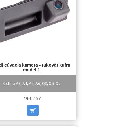
i cúvacia kamera - rukoväť kufra
model 1
Sedí na A3, A4, A5, A6, Q3, Q5, Q7
49 €
60 €