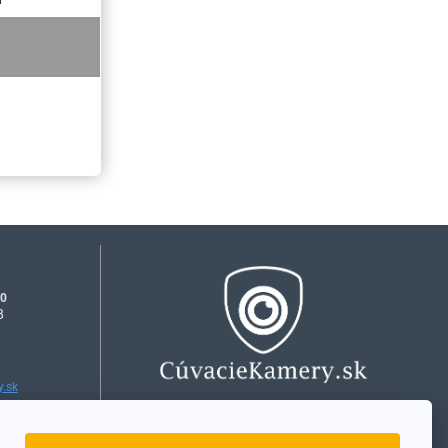
1
00
8
.sk