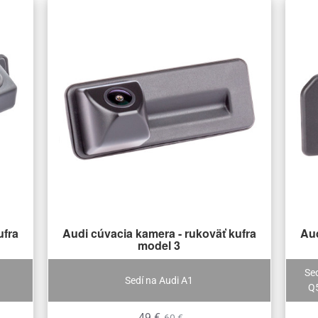
ufra
Audi cúvacia kamera - rukoväť kufra
Aud
model 3
Sed
Sedí na Audi A1
Q5
49 €