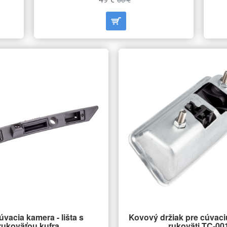
60 €
úvacia kamera - lišta s
Kovový držiak pre cúvac
rukoväťou kufra
rukoväti TC-00