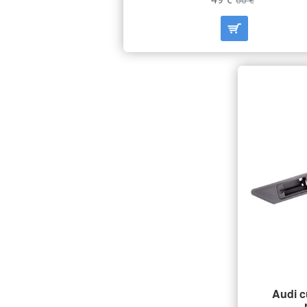
60 €
Audi c