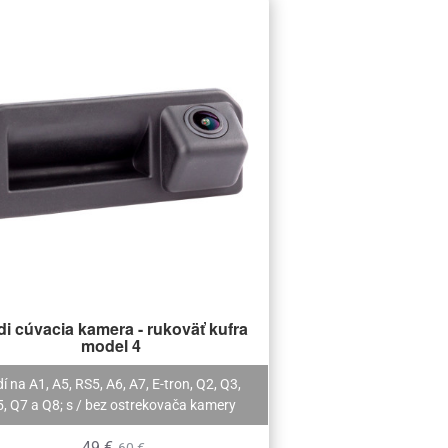
i cúvacia kamera - rukoväť kufra
model 4
í na A1, A5, RS5, A6, A7, E-tron, Q2, Q3,
, Q7 a Q8; s / bez ostrekovača kamery
49 €