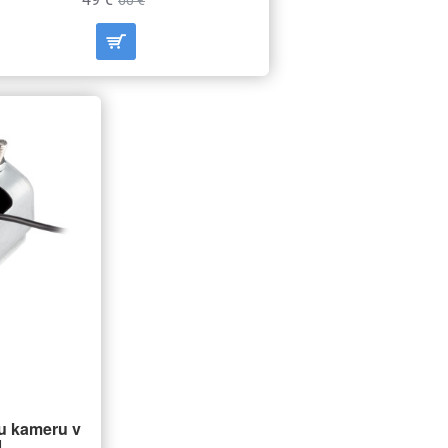
60 €
iu kameru v
1