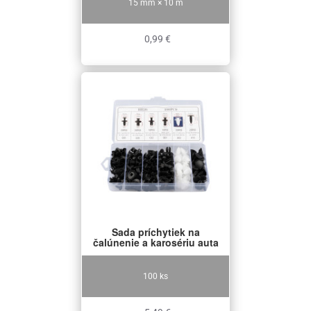
15 mm × 10 m
0,99 €
Sada príchytiek na
čalúnenie a karosériu auta
100 ks