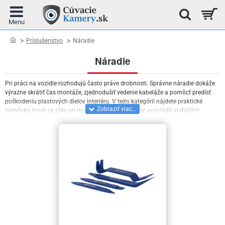
home
Príslušenstvo
Náradie
Náradie
Pri práci na vozidle rozhodujú často práve drobnosti. Správne náradie dokáže
výrazne skrátiť čas montáže, zjednodušiť vedenie kabeláže a pomôcť predísť
poškodeniu plastových dielov interiéru. V tejto kategórii nájdete praktické
pomôcky, ktoré sa zídu pri montáži cúvacích kamier, autorádií aj ďalších
automobilových doplnkov.
Či už montujete cúvaciu kameru svojpomocne alebo sa inštaláciám venujete
pravidelne, kvalitné náradie vám uľahčí demontáž čalúnenia, prácu s
elektroinštaláciou aj následné vedenie káblov cez vozidlo.
Pomôcky, ktoré sa pri práci na vozidle naozaj
zídu
Pri rozoberaní interiéru vozidla oceníte špeciálne náradie určené na bezpečné
odstránenie plastových dielov. Na uvoľnenie upevňovacích prvkov odporúčame
kliešte na plastové klipy a spony
, ktoré pomáhajú predísť poškodeniu klipov aj
čalúnenia.