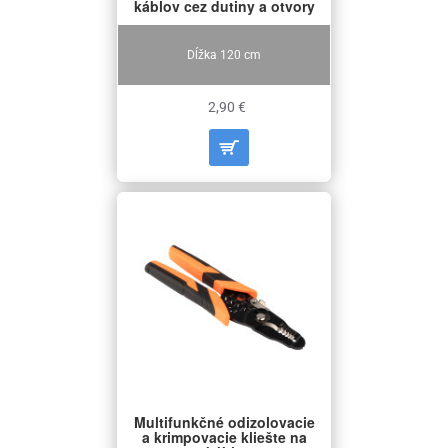
káblov cez dutiny a otvory
Dĺžka 120 cm
2,90 €
Multifunkčné odizolovacie
a krimpovacie kliešte na