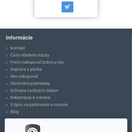
Informácie
Kontakt
Často kladené otázky
Prečo nakupovať práve u nás
Doprava a platba
Ako nakupovať
Obchodné podmienky
Ochrana osobných údajov
Reklamácia a vrátenie
5 tipov na parkovanie a cúvanie
Blog
ÚČET