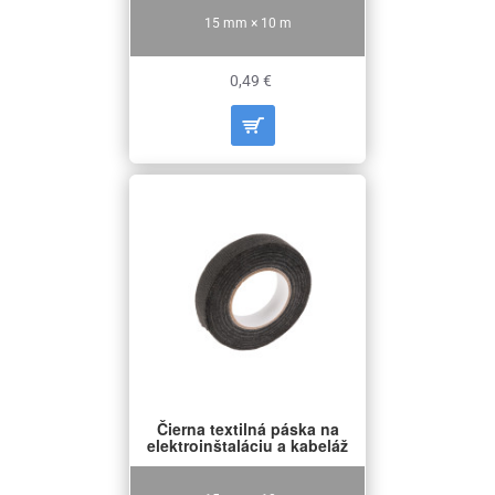
15 mm × 10 m
0,49 €
Čierna textilná páska na
elektroinštaláciu a kabeláž