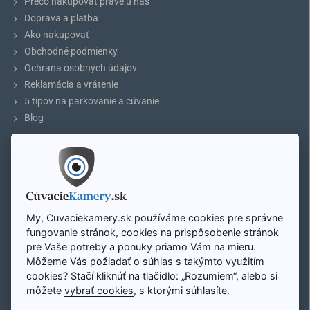
Prečo nakupovať práve u nás
Doprava a platba
Ako nakupovať
Technické špecifikácie:
Obchodné podmienky
Ochrana osobných údajov
Veľkosť displeja
4.3″ LCD (11,5cm uhlopriečka)
Reklamácia a vrátenie
5 tipov na parkovanie a cúvanie
Rozlíšenie
480x272p
Blog
Pomer strán
16:9
ÚČET
Môj účet
Prevádzková teplota
od -20°C do +70°C
Registrácia účtu
TV Systém
Prihlásenie
PAL
My, Cuvaciekamery.sk používáme cookies pre správne
Mapa stránky
fungovanie stránok, cookies na prispôsobenie stránok
Napájanie
DC 12-24V
pre Vaše potreby a ponuky priamo Vám na mieru.
Môžeme Vás požiadať o súhlas s takýmto využitím
Zavolajte nám:
Vstupy / výstupy
2 x Video vstup
cookies? Stačí kliknúť na tlačidlo: „Rozumiem“, alebo si
Pon - Pi: 8:00 - 16:00
+421 948 298 228
môžete
vybrať cookies
, s ktorými súhlasíte.
Materiál
ABS plast