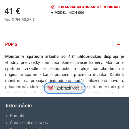
TOVAR NASKLADNÍME UŽ ČOSKORO
41 €
MODEL:
MON-006
Bez DPH: 33,33 €
POPIS
Monitor v spätnom zrkadle so 4,3″ uhlopriečkou displeja
je
vhodný pre všetky nami ponúkané cúvacie kamery. Monitor v
spätnom zrkadle sa jednoducho inštaluje nastoknutím na
originálne spätné zrkadlo pomocou pružného držiaka. Káble k
monitoru sa prepájajú jednoducho podľa priloženého návodu,
prípadne návodu k cúvacej kamere. Monitor v spätnom zrkadle pre
cúvacie kamery funguje ako štandardné spätné zrkadlo a zapne sa
automaticky ihneď po zaradení spiatočky a môžete s ním
Informácie
bezpečne zaparkovať.
Kontakt
Často kladené otázky