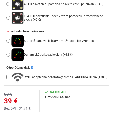
4-LED osvetlenie - pomáha nasvietiť cestu pri cúvaní
(+3 €)
IR 4-LED osvetlenie - nočný režim pomocou infračerveného
svetla
(+6 €)
Jednoduchšie parkovanie:
Statické parkovacie čiary s možnosťou ich vypnutia
Dynamické parkovacie čiary
(+12 €)
Odporúčame tiež:
WiFi adaptér na bezdrôtový prenos - AKCIOVÁ CENA
(+38 €)
NA SKLADE
50 €
MODEL:
SC-066
39 €
Bez DPH: 31,71 €