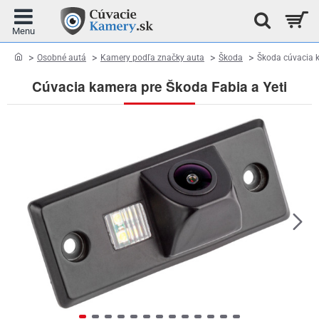
home
Osobné autá
Kamery podľa značky auta
Škoda
Škoda cúvacia 
Cúvacia kamera pre Škoda Fabia a Yeti