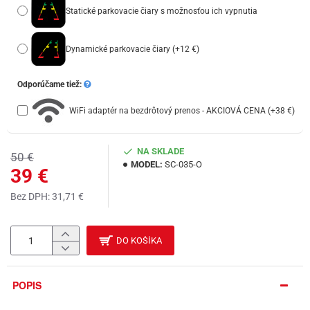
Statické parkovacie čiary s možnosťou ich vypnutia
Dynamické parkovacie čiary
(+12 €)
Odporúčame tiež:
WiFi adaptér na bezdrôtový prenos - AKCIOVÁ CENA
(+38 €)
NA SKLADE
50 €
MODEL:
SC-035-O
39 €
Bez DPH: 31,71 €
DO KOŠÍKA
POPIS