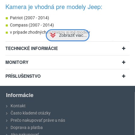
Kamera je vhodná pre modely Jeep:
Patriot (2007 - 2014)
Compass (2007 - 2014)
v prípade zhodných rozmerov aj iné modely
TECHNICKÉ INFORMÁCIE
MONITORY
PRÍSLUŠENSTVO
Informácie
Kontakt
Často kladené otázky
Prečo nakupovať práve u nás
Doprava a platba
Odporúčanie:
Pred nákupom si prosím zmerajte rozmery vášho
Ako nakupovať