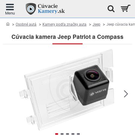
home
Osobné autá
Kamery podľa značky auta
Jeep
Jeep cúvacia kam
Cúvacia kamera Jeep Patriot a Compass