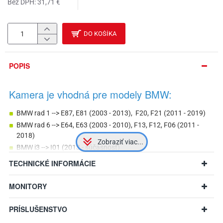
Bez DPH: 31,71 €
DO KOŠÍKA
POPIS
Kamera je vhodná pre modely BMW:
BMW rad 1 --> E87, E81 (2003 - 2013), F20, F21 (2011 - 2019)
BMW rad 6 --> E64, E63 (2003 - 2010), F13, F12, F06 (2011 -
2018)
BMW i3 --> I01 (2013 - súčasnosť)
BMW Z4 --> E89 (2009 - 2016)
TECHNICKÉ INFORMÁCIE
BMW X2 → F39 (2017 - 2023)
BMW X5 --> E53 (2000 - 2006)
MONITORY
v prípade zhodných rozmerov aj iné modely
PRÍSLUŠENSTVO