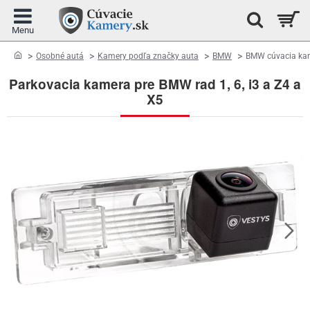
home
Osobné autá
Kamery podľa značky auta
BMW
BMW cúvacia kam
Parkovacia kamera pre BMW rad 1, 6, i3 a Z4 a
X5