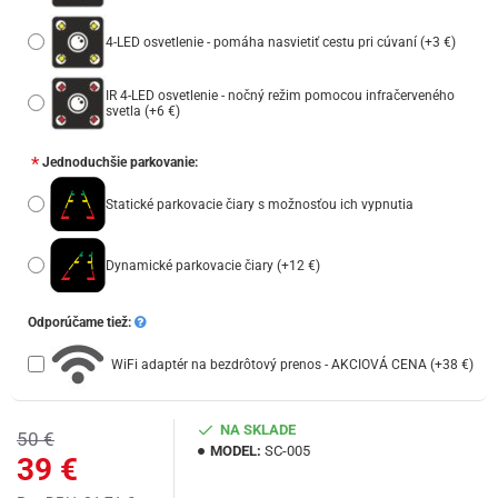
4-LED osvetlenie - pomáha nasvietiť cestu pri cúvaní
(+3 €)
IR 4-LED osvetlenie - nočný režim pomocou infračerveného
svetla
(+6 €)
Jednoduchšie parkovanie:
Statické parkovacie čiary s možnosťou ich vypnutia
Dynamické parkovacie čiary
(+12 €)
Odporúčame tiež:
WiFi adaptér na bezdrôtový prenos - AKCIOVÁ CENA
(+38 €)
NA SKLADE
50 €
MODEL:
SC-005
39 €