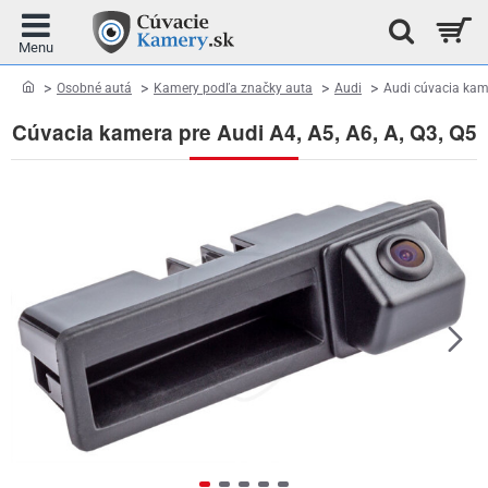
home
Osobné autá
Kamery podľa značky auta
Audi
Audi cúvacia kame
Cúvacia kamera pre Audi A4, A5, A6, A, Q3, Q5