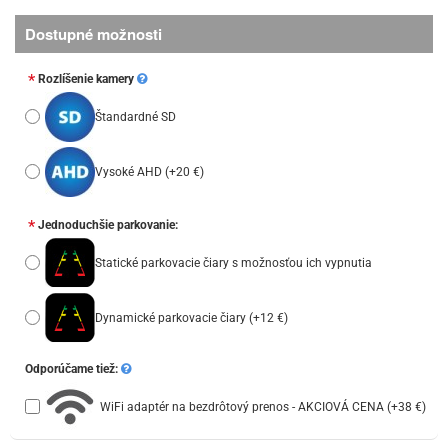
Dostupné možnosti
Rozlíšenie kamery
Štandardné SD
Vysoké AHD
(+20 €)
Jednoduchšie parkovanie:
Statické parkovacie čiary s možnosťou ich vypnutia
Dynamické parkovacie čiary
(+12 €)
Odporúčame tiež:
WiFi adaptér na bezdrôtový prenos - AKCIOVÁ CENA
(+38 €)