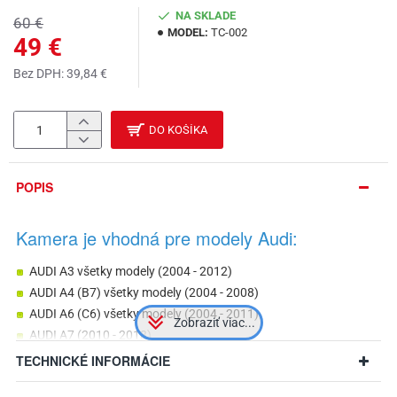
NA SKLADE
60 €
MODEL:
TC-002
49 €
Bez DPH: 39,84 €
DO KOŠÍKA
POPIS
Kamera je vhodná pre modely Audi:
AUDI A3 všetky modely (2004 - 2012)
AUDI A4 (B7) všetky modely (2004 - 2008)
AUDI A6 (C6) všetky modely (2004 - 2011)
AUDI A7 (2010 - 2018)
AUDI Q3 (2011 - 2018)
TECHNICKÉ INFORMÁCIE
AUDI Q5 (2008 - 2017)