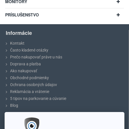
AUDI Q7 (2006 - 2015)
MONITORY
v prípade zhodných rozmerov aj iné modely
PRÍSLUŠENSTVO
Informácie
Kontakt
Často kladené otázky
Prečo nakupovať práve u nás
Doprava a platba
Ako nakupovať
Obchodné podmienky
Ochrana osobných údajov
Reklamácia a vrátenie
5 tipov na parkovanie a cúvanie
Odporúčanie:
Pred nákupom si prosím zmerajte rozmery rukoväte
Blog
kufra na vašom vozidle a porovnajte s vybraným modelom.
ÚČET
Môj účet