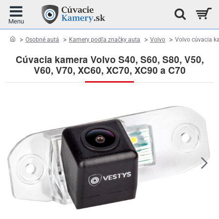
home
Osobné autá
Kamery podľa značky auta
Volvo
Volvo cúvacia k
Cúvacia kamera Volvo S40, S60, S80, V50,
V60, V70, XC60, XC70, XC90 a C70