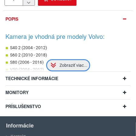
POPIS
Kamera je vhodná pre modely Volvo:
S40 2 (2004 - 2012)
S60 2 (2010 - 2018)
S80 (2006 - 2016)
V50 (2004 - 2012)
V60 (2010 - 2018)
TECHNICKÉ INFORMÁCIE
V70 3 (2007 - 2016)
XC60 (2009 - 2017)
MONITORY
XC70 (2008 - 2016)
PRÍSLUŠENSTVO
XC90 (2008 - 2014)
C70 2 (2006 - 2013)
v prípade zhodných rozmerov aj iné modely
Informácie