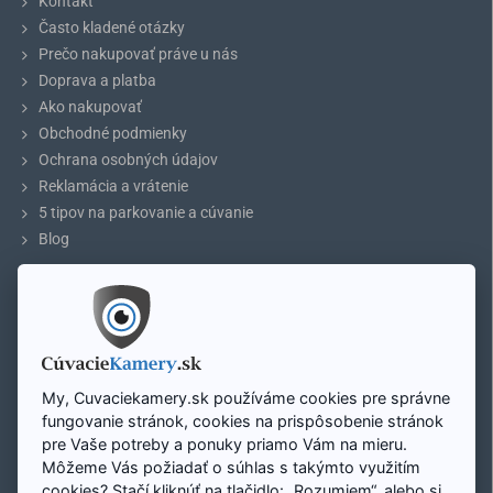
Kontakt
Často kladené otázky
Prečo nakupovať práve u nás
Doprava a platba
Ako nakupovať
Obchodné podmienky
Ochrana osobných údajov
Reklamácia a vrátenie
5 tipov na parkovanie a cúvanie
Blog
ÚČET
Odporúčanie:
Pred nákupom si prosím zmerajte rozmery vášho
svetla nad ŠPZ a porovnajte s vybraným modelom.
Môj účet
Registrácia účtu
Prihlásenie
My, Cuvaciekamery.sk používáme cookies pre správne
Cúvacia kamera pre Volvo S40, S60, S80,
Mapa stránky
fungovanie stránok, cookies na prispôsobenie stránok
V50 a iné
pre Vaše potreby a ponuky priamo Vám na mieru.
Môžeme Vás požiadať o súhlas s takýmto využitím
Zavolajte nám:
Cúvacia kamera Volvo S40, S60, S80, V50 a iné
presne zapadne
cookies? Stačí kliknúť na tlačidlo: „Rozumiem“, alebo si