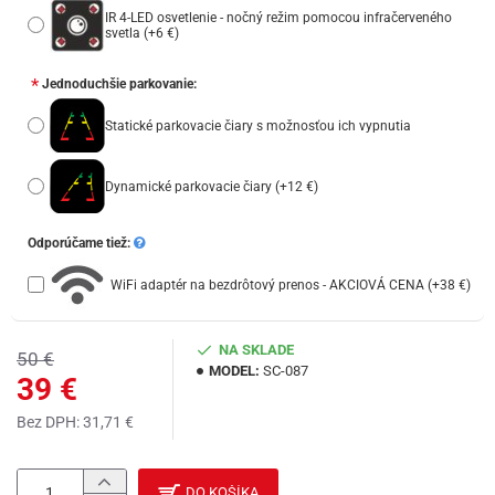
IR 4-LED osvetlenie - nočný režim pomocou infračerveného
svetla
(+6 €)
Jednoduchšie parkovanie:
Statické parkovacie čiary s možnosťou ich vypnutia
Dynamické parkovacie čiary
(+12 €)
Odporúčame tiež:
WiFi adaptér na bezdrôtový prenos - AKCIOVÁ CENA
(+38 €)
NA SKLADE
50 €
MODEL:
SC-087
39 €
Bez DPH: 31,71 €
DO KOŠÍKA