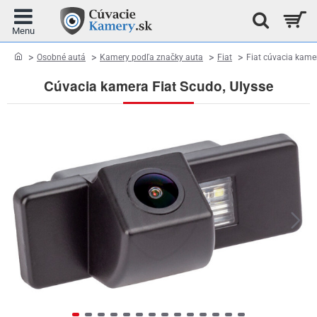
home
Osobné autá
Kamery podľa značky auta
Fiat
Fiat cúvacia kame
Cúvacia kamera Fiat Scudo, Ulysse