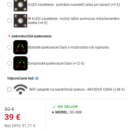
4-LED osvetlenie - pomáha nasvietiť cestu pri cúvaní
(+3 €)
IR 4-LED osvetlenie - nočný režim pomocou infračerveného
svetla
(+6 €)
Jednoduchšie parkovanie:
Statické parkovacie čiary s možnosťou ich vypnutia
Dynamické parkovacie čiary
(+12 €)
Odporúčame tiež:
WiFi adaptér na bezdrôtový prenos - AKCIOVÁ CENA
(+38 €)
NA SKLADE
50 €
MODEL:
SC-008
39 €
Bez DPH: 31,71 €