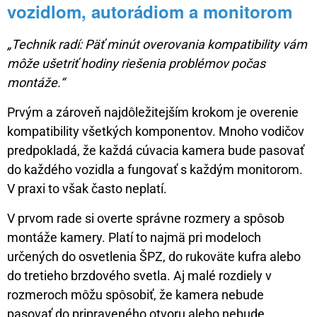
vozidlom, autorádiom a monitorom
„Technik radí: Päť minút overovania kompatibility vám
môže ušetriť hodiny riešenia problémov počas
montáže.“
Prvým a zároveň najdôležitejším krokom je overenie
kompatibility všetkých komponentov. Mnoho vodičov
predpokladá, že každá cúvacia kamera bude pasovať
do každého vozidla a fungovať s každým monitorom.
V praxi to však často neplatí.
V prvom rade si overte správne rozmery a spôsob
montáže kamery. Platí to najmä pri modeloch
určených do osvetlenia ŠPZ, do rukoväte kufra alebo
do tretieho brzdového svetla. Aj malé rozdiely v
rozmeroch môžu spôsobiť, že kamera nebude
pasovať do pripraveného otvoru alebo nebude