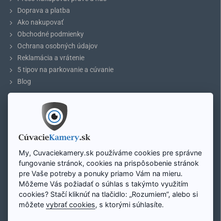
Doprava a platba
Ako nakupovať
Obchodné podmienky
Ochrana osobných údajov
Reklamácia a vrátenie
5 tipov na parkovanie a cúvanie
Blog
ÚČET
Môj účet
Registrácia účtu
Prihlásenie
My, Cuvaciekamery.sk používáme cookies pre správne
Mapa stránky
fungovanie stránok, cookies na prispôsobenie stránok
pre Vaše potreby a ponuky priamo Vám na mieru.
Môžeme Vás požiadať o súhlas s takýmto využitím
Zavolajte nám:
cookies? Stačí kliknúť na tlačidlo: „Rozumiem“, alebo si
Pon - Pi: 8:00 - 16:00
+421 948 298 228
môžete
vybrať cookies
, s ktorými súhlasíte.