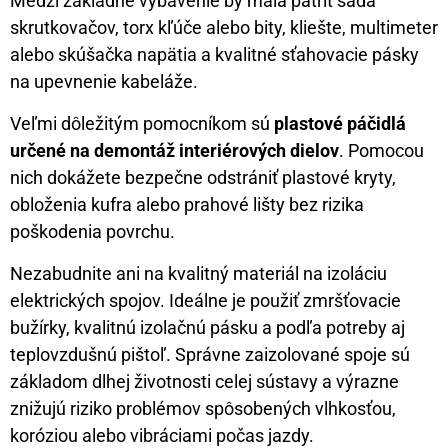
Medzi základné vybavenie by mala patriť sada
skrutkovačov, torx kľúče alebo bity, kliešte, multimeter
alebo skúšačka napätia a kvalitné sťahovacie pásky
na upevnenie kabeláže.
Veľmi dôležitým pomocníkom sú
plastové páčidlá
určené na demontáž interiérových dielov
. Pomocou
nich dokážete bezpečne odstrániť plastové kryty,
obloženia kufra alebo prahové lišty bez rizika
poškodenia povrchu.
Nezabudnite ani na kvalitný materiál na izoláciu
elektrických spojov. Ideálne je použiť zmršťovacie
bužírky, kvalitnú izolačnú pásku a podľa potreby aj
teplovzdušnú pištoľ. Správne zaizolované spoje sú
základom dlhej životnosti celej sústavy a výrazne
znižujú riziko problémov spôsobených vlhkosťou,
koróziou alebo vibráciami počas jazdy.