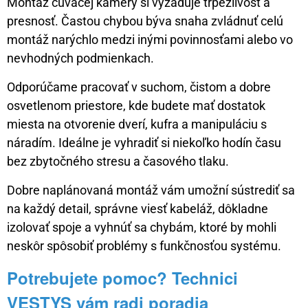
Montáž cúvacej kamery si vyžaduje trpezlivosť a
presnosť. Častou chybou býva snaha zvládnuť celú
montáž narýchlo medzi inými povinnosťami alebo vo
nevhodných podmienkach.
Odporúčame pracovať v suchom, čistom a dobre
osvetlenom priestore, kde budete mať dostatok
miesta na otvorenie dverí, kufra a manipuláciu s
náradím. Ideálne je vyhradiť si niekoľko hodín času
bez zbytočného stresu a časového tlaku.
Dobre naplánovaná montáž vám umožní sústrediť sa
na každý detail, správne viesť kabeláž, dôkladne
izolovať spoje a vyhnúť sa chybám, ktoré by mohli
neskôr spôsobiť problémy s funkčnosťou systému.
Potrebujete pomoc? Technici
VESTYS vám radi poradia