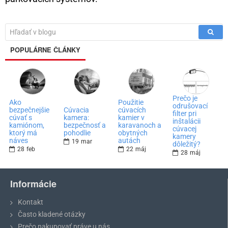
POPULÁRNE ČLÁNKY
Prečo je
Ako
Použitie
odrušovací
bezpečnejšie
Cúvacia
cúvacích
filter pri
cúvať s
kamera:
kamier v
inštalácii
kamiónom,
bezpečnosť a
karavanoch a
cúvacej
ktorý má
pohodlie
obytných
kamery
náves
autách
19
mar
dôležitý?
28
feb
22
máj
28
máj
Informácie
Kontakt
Často kladené otázky
Prečo nakupovať práve u nás