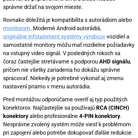
správne držať na svojom mieste.
Rovnako dôležitá je kompatibilita s autorádiom alebo
monitorom
. Moderné Android autorádiá,
originálne infotainment systémy výrobcov
vozidiel a
samostatné monitory môžu mať rozdielne požiadavky
na vstupný video signál. V posledných rokoch sa
čoraz častejšie stretávame s podporou
AHD signálu
,
pričom nie všetky zariadenia ho dokážu správne
spracovať. Niekedy je potrebné vykonať aj zmenu
nastavení priamo v menu autorádia.
Pred montážou odporúčame overiť aj typ použitých
konektorov. Najčastejšie sa používajú
RCA (CINCH)
konektory
alebo profesionálne
4-PIN konektory
.
Nesprávne zvolený systém môže viesť k problémom
pri zapojení alebo potrebe dokupovať ďalšie redukcie.