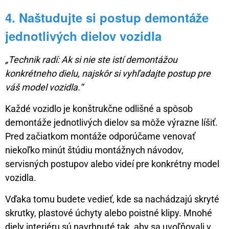
4. Naštudujte si postup demontáže
jednotlivých dielov vozidla
„Technik radí: Ak si nie ste istí demontážou
konkrétneho dielu, najskôr si vyhľadajte postup pre
váš model vozidla.“
Každé vozidlo je konštrukčne odlišné a spôsob
demontáže jednotlivých dielov sa môže výrazne líšiť.
Pred začiatkom montáže odporúčame venovať
niekoľko minút štúdiu montážnych návodov,
servisných postupov alebo videí pre konkrétny model
vozidla.
Vďaka tomu budete vedieť, kde sa nachádzajú skryté
skrutky, plastové úchyty alebo poistné klipy. Mnohé
diely interiéru sú navrhnuté tak, aby sa uvoľňovali v