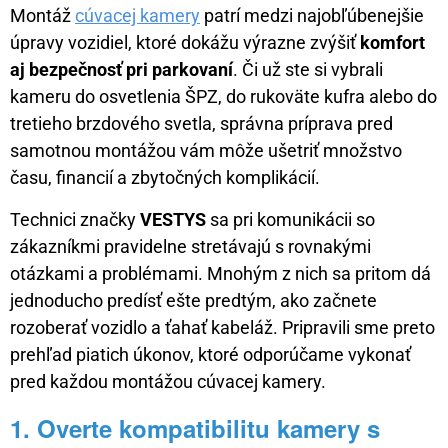
Montáž
cúvacej kamery
patrí medzi najobľúbenejšie
úpravy vozidiel, ktoré dokážu výrazne zvýšiť
komfort
aj bezpečnosť pri parkovaní
. Či už ste si vybrali
kameru do osvetlenia ŠPZ, do rukoväte kufra alebo do
tretieho brzdového svetla, správna príprava pred
samotnou montážou vám môže ušetriť množstvo
času, financií a zbytočných komplikácií.
Technici značky
VESTYS
sa pri komunikácii so
zákazníkmi pravidelne stretávajú s rovnakými
otázkami a problémami. Mnohým z nich sa pritom dá
jednoducho predísť ešte predtým, ako začnete
rozoberať vozidlo a ťahať kabeláž. Pripravili sme preto
prehľad piatich úkonov, ktoré odporúčame vykonať
pred každou montážou cúvacej kamery.
1. Overte kompatibilitu kamery s