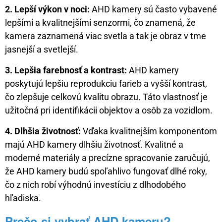
2. Lepší výkon v noci:
AHD kamery sú často vybavené
lepšími a kvalitnejšími senzormi, čo znamená, že
kamera zaznamená viac svetla a tak je obraz v tme
jasnejší a svetlejší.
3. Lepšia farebnosť a kontrast:
AHD kamery
poskytujú lepšiu reprodukciu farieb a vyšší kontrast,
čo zlepšuje celkovú kvalitu obrazu. Táto vlastnosť je
užitočná pri identifikácii objektov a osôb za vozidlom.
4. Dlhšia životnosť:
Vďaka kvalitnejším komponentom
majú AHD kamery dlhšiu životnosť. Kvalitné a
moderné materiály a precízne spracovanie zaručujú,
že AHD kamery budú spoľahlivo fungovať dlhé roky,
čo z nich robí výhodnú investíciu z dlhodobého
hľadiska.
Prečo si vybrať AHD kameru?