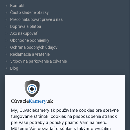
Kontakt
Často kladené otázky
Prečo nakupovať práve u nás
Doprava a platba
Ako nakupovať
Obchodné podmienky
Ochrana osobných údajov
Reklamácia a vrátenie
5 tipov na parkovanie a cúvanie
Blog
ÚČET
Môj účet
Registrácia účtu
Prihlásenie
My, Cuvaciekamery.sk používáme cookies pre správne
Mapa stránky
fungovanie stránok, cookies na prispôsobenie stránok
pre Vaše potreby a ponuky priamo Vám na mieru.
Môžeme Vás požiadať o súhlas s takýmto využitím
Zavolajte nám: