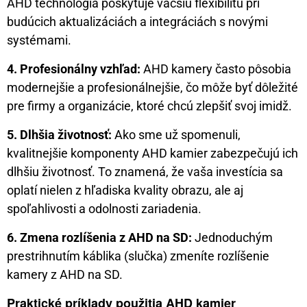
AHD technológia poskytuje väčšiu flexibilitu pri
budúcich aktualizáciách a integráciách s novými
systémami.
4. Profesionálny vzhľad:
AHD kamery často pôsobia
modernejšie a profesionálnejšie, čo môže byť dôležité
pre firmy a organizácie, ktoré chcú zlepšiť svoj imidž.
5. Dlhšia životnosť:
Ako sme už spomenuli,
kvalitnejšie komponenty AHD kamier zabezpečujú ich
dlhšiu životnosť. To znamená, že vaša investícia sa
oplatí nielen z hľadiska kvality obrazu, ale aj
spoľahlivosti a odolnosti zariadenia.
6. Zmena rozlíšenia z AHD na SD:
Jednoduchým
prestrihnutím káblika (slučka) zmeníte rozlíšenie
kamery z AHD na SD.
Praktické príklady použitia AHD kamier