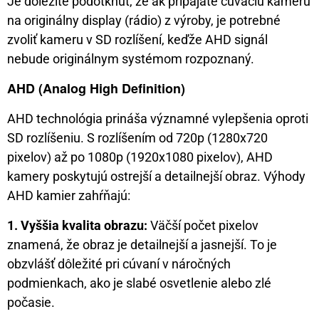
Je dôležité podotknúť, že ak pripájate cúvaciu kameru
na originálny display (rádio) z výroby, je potrebné
zvoliť kameru v SD rozlíšení, keďže AHD signál
nebude originálnym systémom rozpoznaný.
AHD (Analog High Definition)
AHD technológia prináša významné vylepšenia oproti
SD rozlíšeniu. S rozlíšením od 720p (1280x720
pixelov) až po 1080p (1920x1080 pixelov), AHD
kamery poskytujú ostrejší a detailnejší obraz. Výhody
AHD kamier zahŕňajú:
1. Vyššia kvalita obrazu:
Väčší počet pixelov
znamená, že obraz je detailnejší a jasnejší. To je
obzvlášť dôležité pri cúvaní v náročných
podmienkach, ako je slabé osvetlenie alebo zlé
počasie.