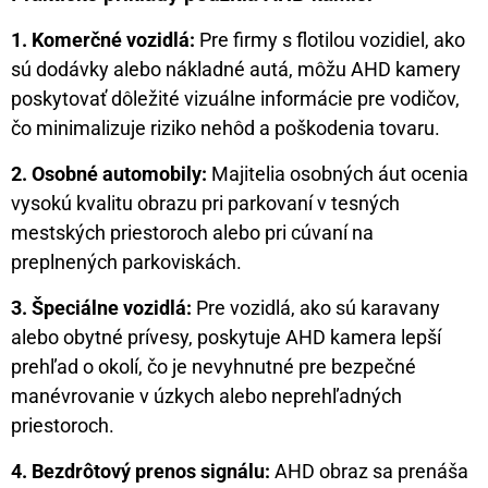
1. Komerčné vozidlá:
Pre firmy s flotilou vozidiel, ako
sú dodávky alebo nákladné autá, môžu AHD kamery
poskytovať dôležité vizuálne informácie pre vodičov,
čo minimalizuje riziko nehôd a poškodenia tovaru.
2. Osobné automobily:
Majitelia osobných áut ocenia
vysokú kvalitu obrazu pri parkovaní v tesných
mestských priestoroch alebo pri cúvaní na
preplnených parkoviskách.
3. Špeciálne vozidlá:
Pre vozidlá, ako sú karavany
alebo obytné prívesy, poskytuje AHD kamera lepší
prehľad o okolí, čo je nevyhnutné pre bezpečné
manévrovanie v úzkych alebo neprehľadných
priestoroch.
4. Bezdrôtový prenos signálu:
AHD obraz sa prenáša