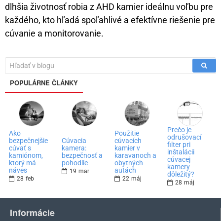
dlhšia životnosť robia z AHD kamier ideálnu voľbu pre
každého, kto hľadá spoľahlivé a efektívne riešenie pre
cúvanie a monitorovanie.
POPULÁRNE ČLÁNKY
Prečo je
Ako
Použitie
odrušovací
bezpečnejšie
Cúvacia
cúvacích
filter pri
cúvať s
kamera:
kamier v
inštalácii
kamiónom,
bezpečnosť a
karavanoch a
cúvacej
ktorý má
pohodlie
obytných
kamery
náves
autách
19
mar
dôležitý?
28
feb
22
máj
28
máj
Informácie