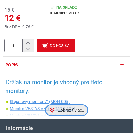
NA SKLADE
15 €
MODEL:
MB-07
12 €
Bez DPH: 9,76 €
DO KOŠÍKA
POPIS
Držiak na monitor je vhodný pre tieto
monitory:
Stojanový monitor 7″ (MON-005)
Monitor VESTYS AHD 7″ (MON-108)
Monitor VESTYS AHD 7″ Quad (MON-112)
Monitor VESTYS AHD 9″ (MON-111)
Informácie
Monitor VESTYS AHD 9″ Quad (MON-110)