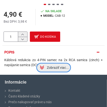
NA SKLADE
4,90 €
MODEL:
CAB-12
Bez DPH: 3,98 €
DO KOŠÍKA
POPIS
Káblová redukcia zo 4-PIN samec na 2x RCA samica (cinch) +
napájanie samica (DC).
Informácie
Kontakt
Často kladené otázky
Prečo nakupovať práve u nás