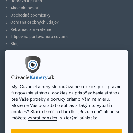
Doprava a platba
Ako nakupovať
Obchodné podmienky
Ochrana osobných údajov
Reklamácia a vrátenie
5 tipov na parkovanie a cúvanie
Blog
ÚČET
Môj účet
Registrácia účtu
Prihlásenie
My, Cuvaciekamery.sk používáme cookies pre správne
Mapa stránky
fungovanie stránok, cookies na prispôsobenie stránok
pre Vaše potreby a ponuky priamo Vám na mieru.
Môžeme Vás požiadať o súhlas s takýmto využitím
Zavolajte nám:
cookies? Stačí kliknúť na tlačidlo: „Rozumiem“, alebo si
Pon - Pi: 8:00 - 16:00
+421 948 298 228
môžete
vybrať cookies
, s ktorými súhlasíte.
E-mail: