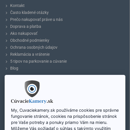
Kontakt
Často kladené otázky
Technické špecifikácie pre prevodník video
Prečo nakupovať práve u nás
signálu PAL-NTSC-PAL
Doprava a platba
Ako nakupovať
Obchodné podmienky
Ochrana osobných údajov
1 RCA (CVBS, R, L)
Reklamácia a vrátenie
Vstupy
5 tipov na parkovanie a cúvanie
mini USB (napájací kábel)
Blog
Výstupy
1 RCA (CVBS, R, L)
ÚČET
PAL
Môj účet
Registrácia účtu
PAL/M
Prihlásenie
My, Cuvaciekamery.sk používáme cookies pre správne
Mapa stránky
fungovanie stránok, cookies na prispôsobenie stránok
PAL/N
pre Vaše potreby a ponuky priamo Vám na mieru.
Podpora vstupných video formátov
Môžeme Vás požiadať o súhlas s takýmto využitím
NTSC 3.58
Zavolajte nám: