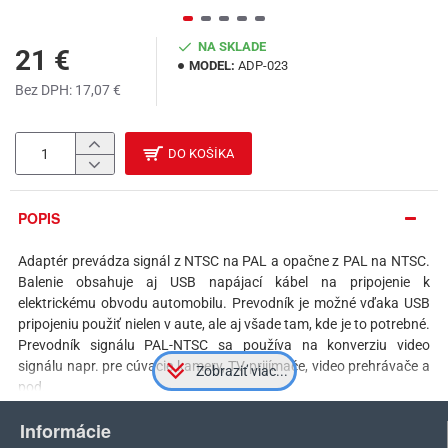
NA SKLADE
21 €
MODEL:
ADP-023
Bez DPH: 17,07 €
DO KOŠÍKA
POPIS
Adaptér prevádza signál z NTSC na PAL a opačne z PAL na NTSC.
Balenie obsahuje aj USB napájací kábel na pripojenie k
elektrickému obvodu automobilu. Prevodník je možné vďaka USB
pripojeniu použiť nielen v aute, ale aj všade tam, kde je to potrebné.
Prevodník signálu PAL-NTSC sa používa na konverziu video
signálu napr. pre cúvacie kamery, TV prijímače, video prehrávače a
pod.
Prevodník sa napája prostredníctvom
meniča napätia z 12V na 5V
,
Informácie
ktorý je súčasťou balenia.