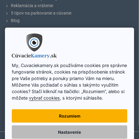
vysokokvalitný prenos obrazu.
Inštalácia kamery
je nenáročná, no
Reklamácia a vrátenie
v prípade nezrovnalostí nás neváhajte kontaktovať.
5 tipov na parkovanie a cúvanie
Vhodné monitory ku kamere nájdete v našej ponuke.
Blog
Homologizácia ECE R7:
ÚČET
Schválenie brzdového sklíčka pre používanie na komunikáciách v
celej EÚ.
Môj účet
Registrácia účtu
Homologizácia ECE R10:
Schválenie elektromagnetickej kompatibility. Certifikát dokazuje, že
Prihlásenie
My, Cuvaciekamery.sk používáme cookies pre správne
výrobok nebude rušiť žiadne ďalšie elektrozariadenia vo vozidle.
Mapa stránky
fungovanie stránok, cookies na prispôsobenie stránok
pre Vaše potreby a ponuky priamo Vám na mieru.
Môžeme Vás požiadať o súhlas s takýmto využitím
Zavolajte nám:
cookies? Stačí kliknúť na tlačidlo: „Rozumiem“, alebo si
Hlavné funkcie a parametre cúvacej kamery
Pon - Pi: 8:00 - 16:00
+421 948 298 228
môžete
vybrať cookies
, s ktorými súhlasíte.
Rozlíšenie kamery:
E-mail:
Kamera je v ponuke v dvoch verziách rozlíšenia. Štandardné
Rozumiem
info@cuvaciekamery.sk
(SD) 488p alebo analógové vysoké rozlíšenie (AHD) 720p.
SD
kameru bez problémov pripojíte k monitoru so štandardným
rozlíšením, avšak AHD kameru pripojíte iba k monitoru s vysokým
Nastavenie
rozlíšením, resp. s podporou AHD kamier.