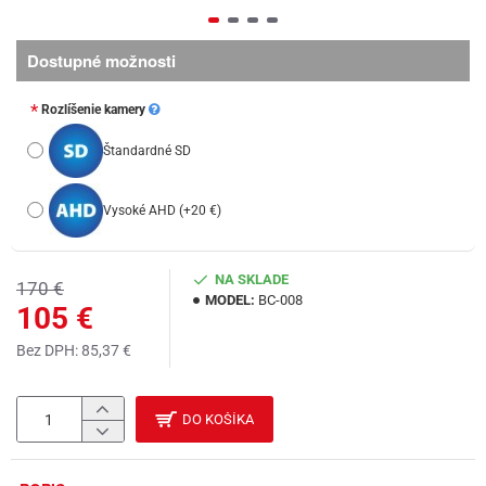
Dostupné možnosti
Rozlíšenie kamery
Štandardné SD
Vysoké AHD
(+20 €)
NA SKLADE
170 €
MODEL:
BC-008
105 €
Bez DPH: 85,37 €
DO KOŠÍKA