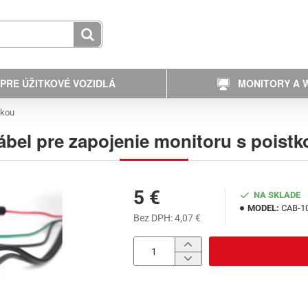
PRE ÚŽITKOVÉ VOZIDLÁ
MONITORY A W
tkou
ábel pre zapojenie monitoru s poistk
5 €
NA SKLADE
MODEL:
CAB-1
Bez DPH: 4,07 €