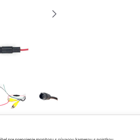
ábel pre prepojenie monitoru s cúvacou kamerou s poistkou.