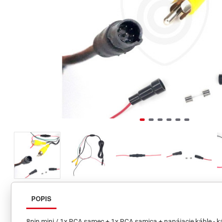
POPIS
8pin mini / 1x RCA samec + 1x RCA samica + napájacie káble - k