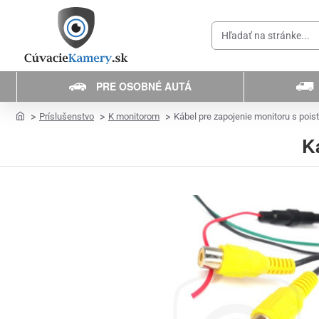
Hľadať
na
stránke...
PRE OSOBNÉ AUTÁ
home
Príslušenstvo
K monitorom
Kábel pre zapojenie monitoru s pois
K