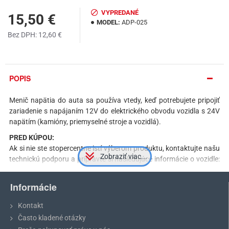
VYPREDANÉ
15,50 €
MODEL:
ADP-025
Bez DPH: 12,60 €
POPIS
Menič napätia do auta sa používa vtedy, keď potrebujete pripojiť
zariadenie s napájaním 12V do elektrického obvodu vozidla s 24V
napätím (kamióny, priemyselné stroje a vozidlá).
PRED KÚPOU:
Ak si nie ste stopercentne istí výberom produktu, kontaktujte našu
technickú podporu a pripravte si nasledujúce informácie o vozidle:
značka, model, rok výroby.
Informácie
Kontakt
Technické špecifikácie pre menič napätia z
Často kladené otázky
24V na 12V: