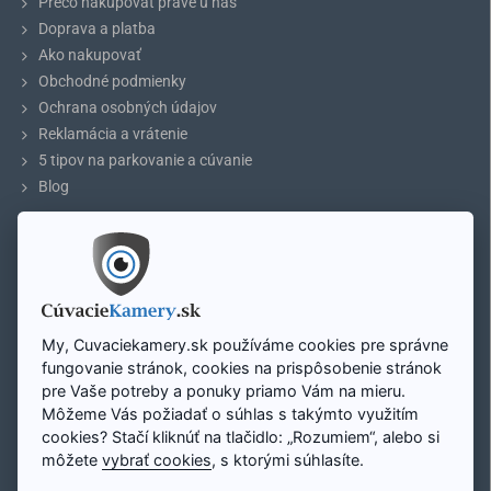
Prečo nakupovať práve u nás
Doprava a platba
Ako nakupovať
Vstupné napätie
24V
Obchodné podmienky
Ochrana osobných údajov
Výstupné napätie
12V
Reklamácia a vrátenie
5 tipov na parkovanie a cúvanie
Maximálny výstupný prúd
3A
Blog
Dĺžka s kabelážou
260mm
ÚČET
Váha
36 g
Môj účet
Registrácia účtu
Prihlásenie
My, Cuvaciekamery.sk používáme cookies pre správne
Mapa stránky
fungovanie stránok, cookies na prispôsobenie stránok
pre Vaše potreby a ponuky priamo Vám na mieru.
BEZPEČNOSTNÉ UPOZORNENIE:
Môžeme Vás požiadať o súhlas s takýmto využitím
Zavolajte nám:
Aj napriek jednoduchej inštalácii odporúčame, aby bol tento druh
cookies? Stačí kliknúť na tlačidlo: „Rozumiem“, alebo si
Pon - Pi: 8:00 - 16:00
zariadenia inštalovaný kvalifikovaným technikom. Predídete tým
+421 948 298 228
môžete
vybrať cookies
, s ktorými súhlasíte.
možným škodám alebo ujme na zdraví. Pred kúpou sa poraďte s
našou technickou podporou alebo vašim technikom.