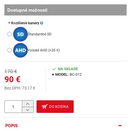
Dostupné možnosti
Rozlíšenie kamery
Štandardné SD
Vysoké AHD
(+20 €)
NA SKLADE
170 €
MODEL:
BC-012
90 €
Bez DPH: 73,17 €
DO KOŠÍKA
POPIS