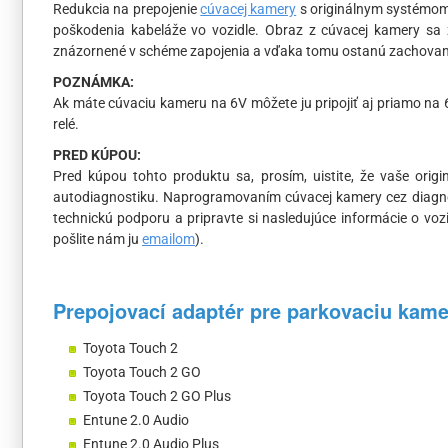
Redukcia na prepojenie
cúvacej kamery
s originálnym systémom 
poškodenia kabeláže vo vozidle. Obraz z cúvacej kamery sa z
znázornené v schéme zapojenia a vďaka tomu ostanú zachované
POZNÁMKA:
Ak máte cúvaciu kameru na 6V môžete ju pripojiť aj priamo na 6
relé.
PRED KÚPOU:
Pred kúpou tohto produktu sa, prosím, uistite, že vaše ori
autodiagnostiku. Naprogramovaním cúvacej kamery cez diagnost
technickú podporu a pripravte si nasledujúce informácie o vozid
pošlite nám ju
emailom
).
Prepojovací adaptér pre parkovaciu kamer
Toyota Touch 2
Toyota Touch 2 GO
Toyota Touch 2 GO Plus
Entune 2.0 Audio
Entune 2.0 Audio Plus