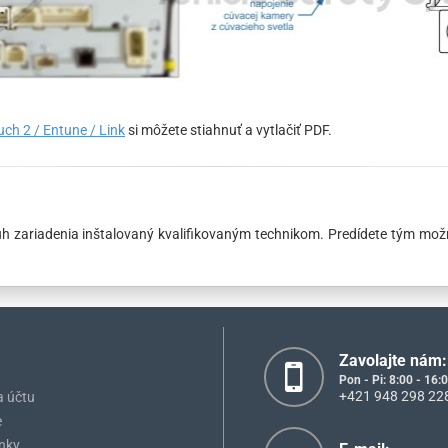
ch 2 / Entune / Link
si môžete stiahnuť a vytlačiť PDF.
druh zariadenia inštalovaný kvalifikovaným technikom. Predídete tým m
Zavolajte nám:
Pon - Pi: 8:00 - 16:
+421 948 298 22
a účtu
e
nky