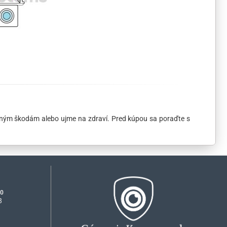
ožným škodám alebo ujme na zdraví. Pred kúpou sa poraďte s
00
8