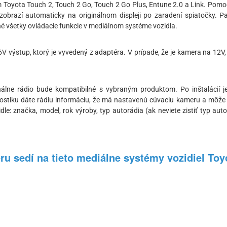
Toyota Touch 2, Touch 2 Go, Touch 2 Go Plus, Entune 2.0 a Link. Pomo
obrazí automaticky na originálnom displeji po zaradení spiatočky. 
 všetky ovládacie funkcie v mediálnom systéme vozidla.
V výstup, ktorý je vyvedený z adaptéra. V prípade, že je kamera na 12V,
ginálne rádio bude kompatibilné s vybraným produktom. Po inštalácií
iku dáte rádiu informáciu, že má nastavenú cúvaciu kameru a môže ju p
le: značka, model, rok výroby, typ autorádia (ak neviete zistiť typ autor
u sedí na tieto mediálne systémy vozidiel Toy