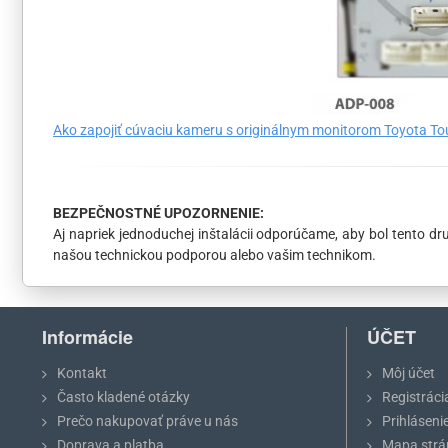
Ako zapojiť cúvaciu kameru s originálnym monitorom Toyota Tou
BEZPEČNOSTNÉ UPOZORNENIE:
Aj napriek jednoduchej inštalácii odporúčame, aby bol tento 
našou technickou podporou alebo vašim technikom.
Informácie
ÚČET
Kontakt
Môj účet
Často kladené otázky
Registráci
Prečo nakupovať práve u nás
Prihláseni
Doprava a platba
Mapa strá