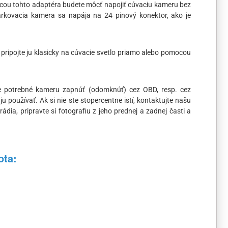
cou tohto adaptéra budete môcť napojiť cúvaciu kameru bez
Parkovacia kamera sa napája na 24 pinový konektor, ako je
 pripojte ju klasicky na cúvacie svetlo priamo alebo pomocou
 je potrebné kameru zapnúť (odomknúť) cez OBD, resp. cez
oužívať. Ak si nie ste stopercentne istí, kontaktujte našu
ádia, pripravte si fotografiu z jeho prednej a zadnej časti a
ota: