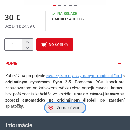
NA SKLADE
30 €
MODEL:
ADP-036
Bez DPH: 24,39 €
DO KOŠÍKA
POPIS
Kabeláž na prepojenie
cúvacej kamery s vybranými modelmi Ford
s
originálnym systémom Sync 2.5
. Pomocou RCA konektora
zabudovanom na káblovom zväzku viete napojiť cúvaciu kameru
bez poškodenia kabeláže vo vozidle.
Obraz z cúvacej kamery sa
zobrazí automaticky na originálnom displeji po zaradení
spiatočky.
PRED KÚPOU:
Pred kúpou tohto produktu sa, prosím, uistite, že vaše originálne
Informácie
rádio bude kompatibilné s vybraným produktom. Po inštalácií je