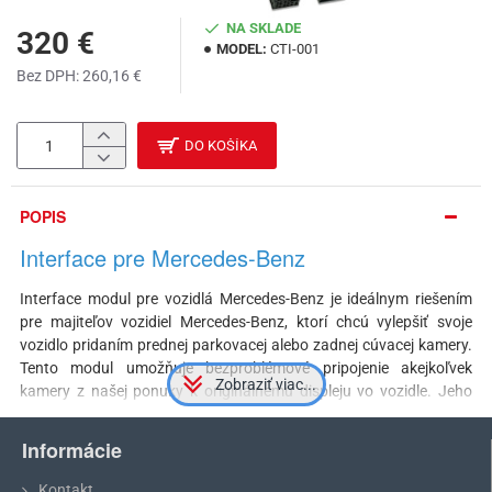
NA SKLADE
320 €
MODEL:
CTI-001
Bez DPH: 260,16 €
DO KOŠÍKA
POPIS
Interface pre Mercedes-Benz
Interface modul pre vozidlá Mercedes-Benz je ideálnym riešením
pre majiteľov vozidiel Mercedes-Benz, ktorí chcú vylepšiť svoje
vozidlo pridaním prednej parkovacej alebo zadnej cúvacej kamery.
Tento modul umožňuje bezproblémové pripojenie akejkoľvek
kamery z našej ponuky k originálnemu displeju vo vozidle. Jeho
hlavnou úlohou je dekódovanie signálu z neoriginálnej kamery a
jeho prevod tak, aby bol kompatibilný s originálnym systémom
Informácie
vozidla. Vďaka tomu je možné zobraziť obraz z kamery priamo na
displeji vozidla, bez potreby externého monitoru. Po inštalácií sa
Kontakt