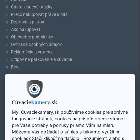
obraz kamery zobrazí automaticky po zaradení spiatočky, alebo
Často kladené otázky
manuálne cez ovládanie na monitore.
Prečo nakupovať práve u nás
Doprava a platba
Ako nakupovať
Kompatibilita s vozidlami
Obchodné podmienky
Ochrana osobných údajov
2014 - 2020 Mercedes GLA (X156)
Reklamácia a vrátenie
2011 - 2018 Mercedes B-Class (W246)
5 tipov na parkovanie a cúvanie
2011 - 2014 Mercedes C-Class (W204)
Blog
2012 - 2016 Mercedes E-Class (W212)
ÚČET
2011 - 2019 Mercedes ML (W166)
2013 - 2018 Mercedes A-Class (W176)
Môj účet
2013 - 2019 Mercedes CLA (C117)
Registrácia účtu
2013 - 2019 Mercedes GL (X166)
Prihlásenie
My, Cuvaciekamery.sk používáme cookies pre správne
Mapa stránky
fungovanie stránok, cookies na prispôsobenie stránok
pre Vaše potreby a ponuky priamo Vám na mieru.
Špecifikácia prepojenia interface so systémom
Môžeme Vás požiadať o súhlas s takýmto využitím
Zavolajte nám:
vozidla
cookies? Stačí kliknúť na tlačidlo: „Rozumiem“, alebo si
Pon - Pi: 8:00 - 16:00